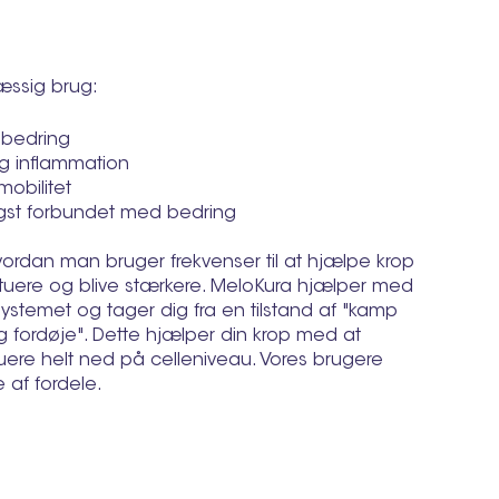
æssig brug:
 bedring
g inflammation
mobilitet
ngst forbundet med bedring
vordan man bruger frekvenser til at hjælpe krop
ituere og blive stærkere. MeloKura hjælper med
ystemet og tager dig fra en tilstand af "kamp
le og fordøje". Dette hjælper din krop med at
uere helt ned på celleniveau. Vores brugere
 af fordele.