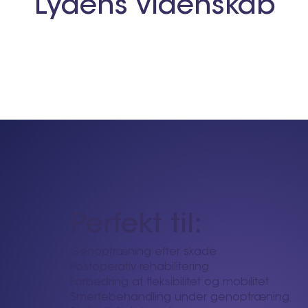
Lydens videnskab
Perfekt til:
Genoptræning efter skade
Postoperativ rehabilitering
Forbedring af fleksibilitet og mobilitet
Smertebehandling under genoptræning