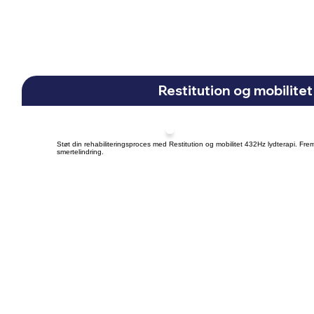
Restitution og mobilitet
Støt din rehabiliteringsproces med Restitution og mobilitet 432Hz lydterapi. Fremm
smertelindring.