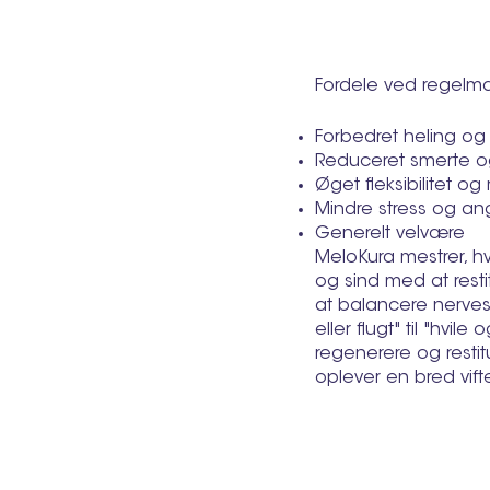
Fordele ved regelm
Forbedret heling og
Reduceret smerte o
Øget fleksibilitet og 
Mindre stress og a
Generelt velvære
MeloKura mestrer, h
og sind med at rest
at balancere nerves
eller flugt" til "hvi
regenerere og restit
oplever en bred vifte