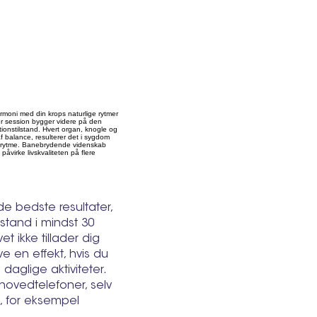
armoni med din krops naturlige rytmer
ver session bygger videre på den
tionstilstand. Hvert organ, knogle og
 balance, resulterer det i sygdom
ske rytme. Banebrydende videnskab
påvirke livskvaliteten på flere
e bedste resultater,
ilstand i mindst 30
et ikke tillader dig
e en effekt, hvis du
 daglige aktiviteter.
e hovedtelefoner, selv
ng, for eksempel