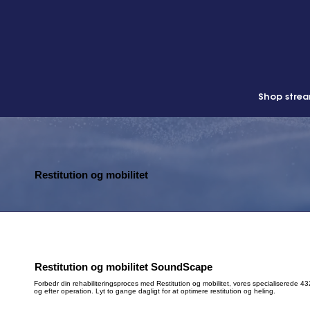
Shop stre
Restitution og mobilitet
Restitution og mobilitet SoundScape
Forbedr din rehabiliteringsproces med Restitution og mobilitet, vores specialiserede 432
og efter operation. Lyt to gange dagligt for at optimere restitution og heling.