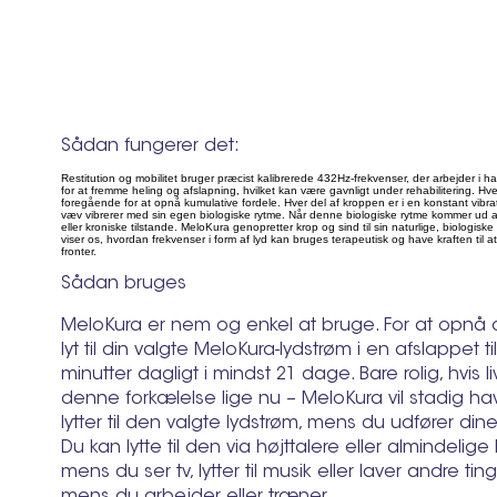
Sådan fungerer det:
Restitution og mobilitet bruger præcist kalibrerede 432Hz-frekvenser, der arbejder i h
for at fremme heling og afslapning, hvilket kan være gavnligt under rehabilitering. H
foregående for at opnå kumulative fordele. Hver del af kroppen er i en konstant vibra
væv vibrerer med sin egen biologiske rytme. Når denne biologiske rytme kommer ud af
eller kroniske tilstande. MeloKura genopretter krop og sind til sin naturlige, biologi
viser os, hvordan frekvenser i form af lyd kan bruges terapeutisk og have kraften til at 
fronter.
Sådan bruges
MeloKura er nem og enkel at bruge. For at opnå d
lyt til din valgte MeloKura-lydstrøm i en afslappet t
minutter dagligt i mindst 21 dage. Bare rolig, hvis liv
denne forkælelse lige nu – MeloKura vil stadig hav
lytter til den valgte lydstrøm, mens du udfører dine
Du kan lytte til den via højttalere eller almindelig
mens du ser tv, lytter til musik eller laver andre ti
mens du arbejder eller træner.