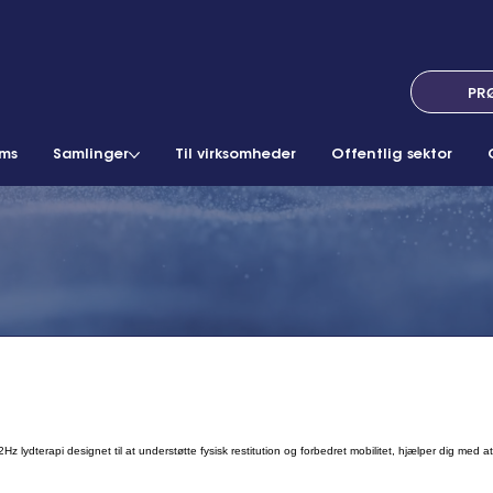
PR
ams
Samlinger
Til virksomheder
Offentlig sektor
Hz lydterapi designet til at understøtte fysisk restitution og forbedret mobilitet, hjælper dig med 