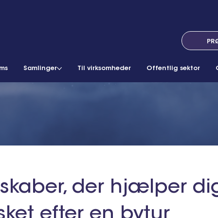
PR
ams
Samlinger
Til virksomheder
Offentlig sektor
dskaber, der hjælper 
isket efter en bytur