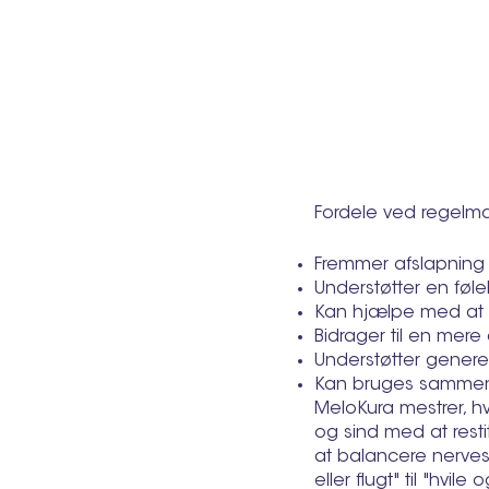
Fordele ved regelm
Fremmer afslapning o
Understøtter en følel
Kan hjælpe med at 
Bidrager til en mere
Understøtter generel
Kan bruges sammen
MeloKura mestrer, h
og sind med at rest
at balancere nerves
eller flugt" til "hvi