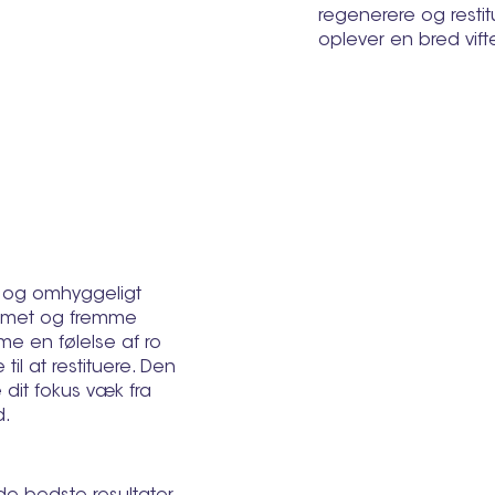
regenerere og restit
oplever en bred vifte
r og omhyggeligt
temet og fremme
e en følelse af ro
il at restituere. Den
 dit fokus væk fra
d.