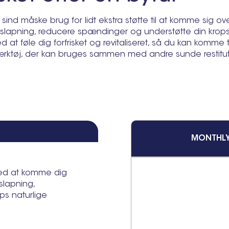
it sind måske brug for lidt ekstra støtte til at komme 
afslapning, reducere spændinger og understøtte din krops n
t føle dig forfrisket og revitaliseret, så du kan komme ti
værktøj, der kan bruges sammen med andre sunde restitut
MONTHL
med at komme dig
fslapning,
ps naturlige