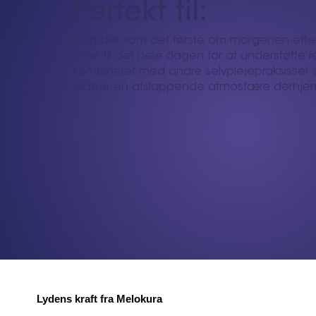
Perfekt til:
Brug det som det første om morgenen efter
Lytter til det hele dagen for at understøtte r
Kombineret med andre selvplejepraksisser 
Skaber en afslappende atmosfære derhjem
Lydens kraft fra Melokura