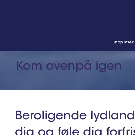
Shop stre
Kom ovenpå igen
Beroligende lydlan
dig og føle dig forfr