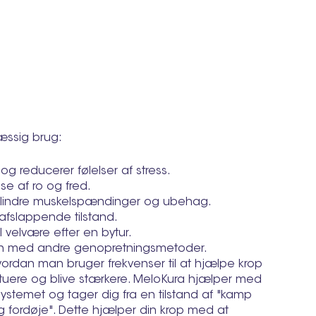
æssig brug:
g reducerer følelser af stress.
se af ro og fred.
lindre muskelspændinger og ubehag.
 afslappende tilstand.
 velvære efter en bytur.
 med andre genopretningsmetoder.
vordan man bruger frekvenser til at hjælpe krop
ituere og blive stærkere. MeloKura hjælper med
ystemet og tager dig fra en tilstand af "kamp
le og fordøje". Dette hjælper din krop med at