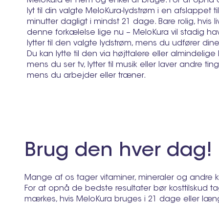
MeloKura er nem og enkel at bruge. For at opnå d
lyt til din valgte MeloKura-lydstrøm i en afslappet t
minutter dagligt i mindst 21 dage. Bare rolig, hvis liv
denne forkælelse lige nu – MeloKura vil stadig hav
lytter til den valgte lydstrøm, mens du udfører dine
Du kan lytte til den via højttalere eller almindelig
mens du ser tv, lytter til musik eller laver andre ti
mens du arbejder eller træner.
Brug den hver dag!
Mange af os tager vitaminer, mineraler og andre kost
For at opnå de bedste resultater bør kosttilskud
mærkes, hvis MeloKura bruges i 21 dage eller længe