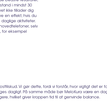
e bedste resultater,
ilstand i mindst 30
et ikke tillader dig
e en effekt, hvis du
 daglige aktiviteter.
e hovedtelefoner, selv
ng, for eksempel
tilskud. Vi gør dette, fordi vi forstår, hvor vigtigt det er
 tages dagligt. På samme måde bør MeloKura være en dagl
re, hvilket giver kroppen tid til at genvinde balance.