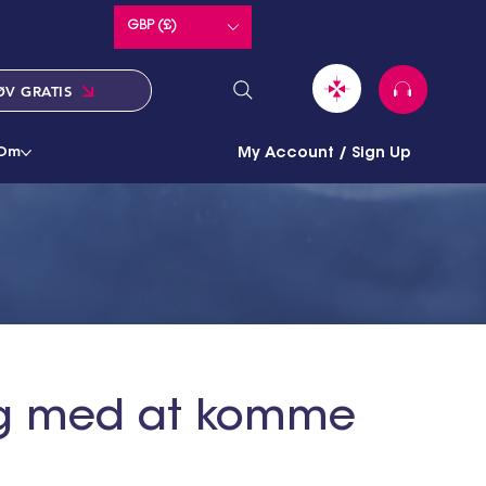
GBP (£)
ØV GRATIS
Om
My Account / Sign Up
dig med at komme