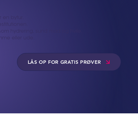
 en bytur.
estitutionen.
som hydrering, sund mad og hvile.
me eller ude.
LÅS OP FOR GRATIS PRØVER