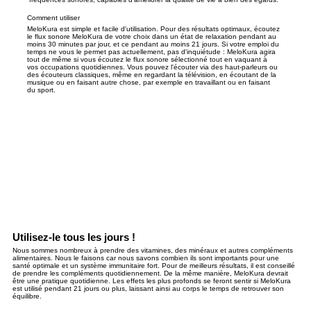
Comment utiliser
MeloKura est simple et facile d'utilisation. Pour des résultats optimaux, écoutez
le flux sonore MeloKura de votre choix dans un état de relaxation pendant au
moins 30 minutes par jour, et ce pendant au moins 21 jours. Si votre emploi du
temps ne vous le permet pas actuellement, pas d'inquiétude : MeloKura agira
tout de même si vous écoutez le flux sonore sélectionné tout en vaquant à
vos occupations quotidiennes. Vous pouvez l'écouter via des haut-parleurs ou
des écouteurs classiques, même en regardant la télévision, en écoutant de la
musique ou en faisant autre chose, par exemple en travaillant ou en faisant
du sport.
Utilisez-le tous les jours !
Nous sommes nombreux à prendre des vitamines, des minéraux et autres compléments
alimentaires. Nous le faisons car nous savons combien ils sont importants pour une
santé optimale et un système immunitaire fort. Pour de meilleurs résultats, il est conseillé
de prendre les compléments quotidiennement. De la même manière, MeloKura devrait
être une pratique quotidienne. Les effets les plus profonds se feront sentir si MeloKura
est utilisé pendant 21 jours ou plus, laissant ainsi au corps le temps de retrouver son
équilibre.