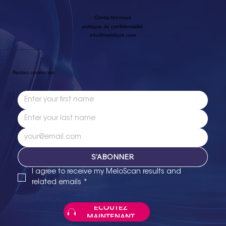
Contactez-nous
politique de confidentialité
info@melokura.com
Restez connectés
S'ABONNER
I agree to receive my MeloScan results and 
related emails
*
ÉCOUTEZ
MAINTENANT