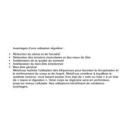
Avantages d'une utilisation régulière :
Réduction du stress et de l'anxiété
Diminution des tensions musculaires et des maux de tête
Amélioration de la qualité du sommeil
Amélioration du bien-être émotionnel
Bien-être général
MeloKura maîtrise l'utilisation des fréquences pour favoriser la récupération et
le renforcement du corps et de l'esprit. MeloKura contribue à équilibrer le
système nerveux, vous faisant passer d'un état de « lutte ou fuite » à un état
de « repos et digestion ». Votre corps se régénère ainsi en profondeur,
jusqu'au niveau cellulaire. Nos utilisateurs bénéficient de nombreux
avantages.