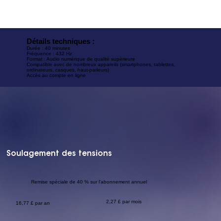
Détails techniques :
Durée : 40 minutes
Fréquence : 432 Hz
Format : Audio numérique de qualité supérieure
Compatible avec de nombreux appareils (smartphones, tablettes,
ordinateurs, casques, haut-parleurs)
Accès au compte en ligne
Soulagement des tensions
Remise spéciale de 40 % sur l'abonnement annuel
2,27 £ par mois
16,77 £ par an