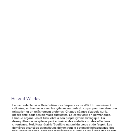
How it Works:
La méthode Tension Relief utilise des fréquences de 432 Hz précisément
calibrées, en harmonie avec les rythmes naturels du corps, pour favoriser une
relaxation et un relâchement profonds. Chaque séance s'appuie sur la
précédente pour des bienfaits cumulatifs. Le corps vibre en permanence.
Chaque organe, os et tissu vibre à son propre rythme biologique. Un
déséquilibre de ce rythme peut entraîner des maladies ou des affections
chroniques. MeloKura rétablit l'équilibre naturel du corps et de l'esprit. Les
dernières avancées scientifiques démontrent le potentiel thérapeutique des
fréquences sonores, capables d'améliorer la qualité de vie à bien des égards.