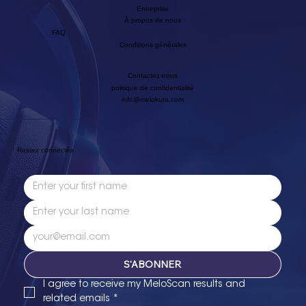
Entreprise
À propos de nous
FAQ
Conditions générales
Contactez-nous
politique de confidentialité
info@melokura.com
Restez connectés
S'ABONNER
I agree to receive my MeloScan results and 
related emails
*