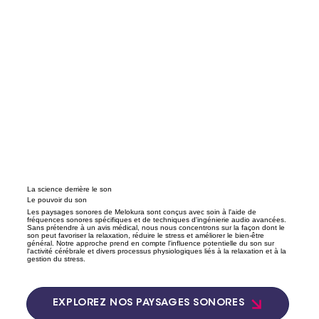
La science derrière le son
Le pouvoir du son
Les paysages sonores de Melokura sont conçus avec soin à l'aide de
fréquences sonores spécifiques et de techniques d'ingénierie audio avancées.
Sans prétendre à un avis médical, nous nous concentrons sur la façon dont le
son peut favoriser la relaxation, réduire le stress et améliorer le bien-être
général. Notre approche prend en compte l'influence potentielle du son sur
l'activité cérébrale et divers processus physiologiques liés à la relaxation et à la
gestion du stress.
EXPLOREZ NOS PAYSAGES SONORES