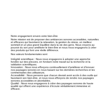
Notre engagement envers votre bien-être
Notre mission est de proposer des ambiances sonores accessibles, naturelles
et efficaces qui favorisent la relaxation, la gestion du stress, un meilleur
sommeil et un plus grand équilibre dans la vie des gens. Nous croyons au
pouvoir du son pour améliorer le bien-être et nous nous engageons à créer
des produits qui font une réelle différence.
Nos valeurs fondamentales sont
Intégrité scientifique :
Nous nous engageons à adopter une approche
fondée sur des preuves, en fondant notre travail sur la recherche et la
validation scientifiques.
Innovation :
Nous nous efforçons continuellement d’améliorer et d’innover
nos paysages sonores en nous basant sur les dernières recherches et les
commentaires des utilisateurs.
Accessibilité :
Nous pensons que chacun devrait avoir accès à des outils qui
favorisent son bien-être, et nous nous efforçons de rendre nos paysages
sonores accessibles et abordables.
Qualité :
Nous nous engageons à créer des paysages sonores de haute
qualité qui offrent une expérience d'écoute véritablement immersive et
efficace.