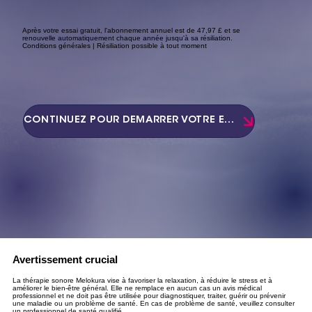
Après votre essai gratuit, l'abonnement annuel est de 47,97 £ et se
renouvelle automatiquement chaque année jusqu'à sa résiliation.
Conditions générales | Résiliation possible à tout moment
CONTINUEZ POUR DÉMARRER VOTRE ESSAI
Avertissement crucial
La thérapie sonore Melokura vise à favoriser la relaxation, à réduire le stress et à
améliorer le bien-être général. Elle ne remplace en aucun cas un avis médical
professionnel et ne doit pas être utilisée pour diagnostiquer, traiter, guérir ou prévenir
une maladie ou un problème de santé. En cas de problème de santé, veuillez consulter
un professionnel de santé qualifié.