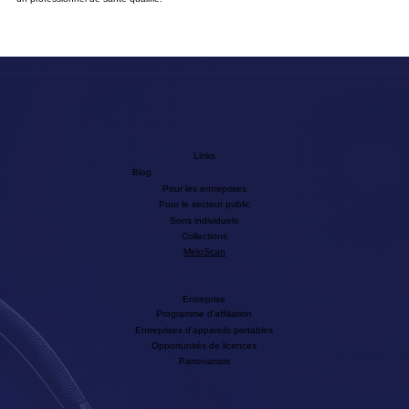
Links
Blog
Pour les entreprises
Pour le secteur public
Sons individuels
Collections
MéloScan
Entreprise
Programme d'affiliation
Entreprises d'appareils portables
Opportunités de licences
Partenariats