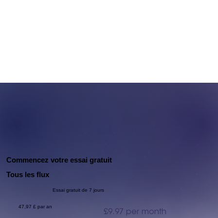
Commencez votre essai gratuit
Tous les flux
Essai gratuit de 7 jours
47,97 £ par an
£9.97 per month