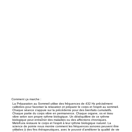
Comment ça marche :
La Préparation au Sommeil utilise des fréquences de 432 Hz précisément
calibrées pour favoriser la relaxation et préparer le corps et l'esprit au sommeil.
Chaque séance s'appuie sur la précédente pour des bienfaits cumulatifs.
Chaque partie du corps vibre en permanence. Chaque organe, os et tissu
vibre selon son propre rythme biologique. Un déséquilibre de ce rythme
biologique peut entraîner des maladies ou des affections chroniques.
MeloKura restaure le corps et l'esprit à leur rythme biologique naturel. La
science de pointe nous montre comment les fréquences sonores peuvent être
utilisées à des fins thérapeutiques, avec le pouvoir d'améliorer la qualité de vie