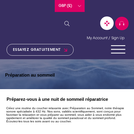
GBP (£)
My Account / Sign Up
ESSAYEZ GRATUITEMENT
Préparation au sommeil
Préparez-vous à une nuit de sommeil réparatrice
Créez une routine du coucher relaxante avec Préparation au Sommeil, notre thérapie
sonore spécialisée à 432 Hz. Nos sons, validés scientifiquement, sont conçus pour
favoriser la relaxation et vous préparer au sommeil, vous aider à vous endormir plus
rapidement et améliorer la qualité du sommeil paradoxal et du sommeil profond.
Écoutez-les tous les soirs avant ou au coucher.