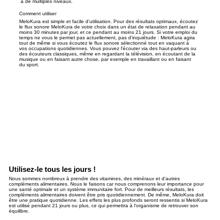
à de multiples niveaux.
Comment utiliser
MeloKura est simple et facile d'utilisation. Pour des résultats optimaux, écoutez
le flux sonore MeloKura de votre choix dans un état de relaxation pendant au
moins 30 minutes par jour, et ce pendant au moins 21 jours. Si votre emploi du
temps ne vous le permet pas actuellement, pas d'inquiétude : MeloKura agira
tout de même si vous écoutez le flux sonore sélectionné tout en vaquant à
vos occupations quotidiennes. Vous pouvez l'écouter via des haut-parleurs ou
des écouteurs classiques, même en regardant la télévision, en écoutant de la
musique ou en faisant autre chose, par exemple en travaillant ou en faisant
du sport.
Utilisez-le tous les jours !
Nous sommes nombreux à prendre des vitamines, des minéraux et d'autres
compléments alimentaires. Nous le faisons car nous comprenons leur importance pour
une santé optimale et un système immunitaire fort. Pour de meilleurs résultats, les
compléments alimentaires doivent être pris quotidiennement. De même, MeloKura doit
être une pratique quotidienne. Les effets les plus profonds seront ressentis si MeloKura
est utilisé pendant 21 jours ou plus, ce qui permettra à l'organisme de retrouver son
équilibre.