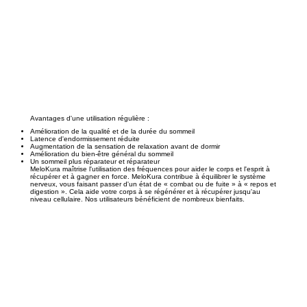
Avantages d'une utilisation régulière :
Amélioration de la qualité et de la durée du sommeil
Latence d'endormissement réduite
Augmentation de la sensation de relaxation avant de dormir
Amélioration du bien-être général du sommeil
Un sommeil plus réparateur et réparateur
MeloKura maîtrise l'utilisation des fréquences pour aider le corps et l'esprit à
récupérer et à gagner en force. MeloKura contribue à équilibrer le système
nerveux, vous faisant passer d'un état de « combat ou de fuite » à « repos et
digestion ». Cela aide votre corps à se régénérer et à récupérer jusqu'au
niveau cellulaire. Nos utilisateurs bénéficient de nombreux bienfaits.