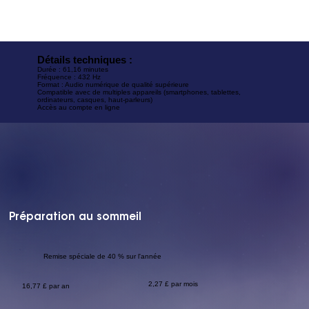
Détails techniques :
Durée : 61,16 minutes
Fréquence : 432 Hz
Format : Audio numérique de qualité supérieure
Compatible avec de multiples appareils (smartphones, tablettes,
ordinateurs, casques, haut-parleurs)
Accès au compte en ligne
Préparation au sommeil
Remise spéciale de 40 % sur l'année
2,27 £ par mois
16,77 £ par an