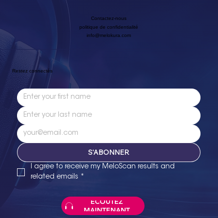
Contactez-nous
politique de confidentialité
info@melokura.com
Restez connectés
S'ABONNER
I agree to receive my MeloScan results and 
related emails
*
ÉCOUTEZ
MAINTENANT