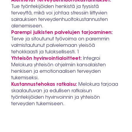
Alennetut terveydenhuoltokustannukset:
Tue työntekijöiden henkistä ja fyysistä
terveyttä, mikä voi johtaa stressiin liittyvien
sairauksien terveydenhuoltokustannusten
alenemiseen.
Parempi julkisten palvelujen tarjoaminen:
Terve ja sitoutunut työvoima on paremmin
valmistautunut palvelemaan yleisöä
tehokkaasti ja tuloksellisesti. 1
Yhteisön hyvinvointialoitteet:
Integroi
Melokura yhteisön ohjelmiin kansalaisten
henkisen ja emotionaalisen terveyden
tukemiseksi.
Kustannustehokas ratkaisu:
Melokura tarjoaa
skaalautuvan ja edullisen ratkaisun
työntekijöiden hyvinvoinnin ja yhteisön
terveyden tukemiseen.