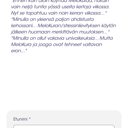
"Ennen kuin aloin käyttää MeloKuraa, nukuin
vain neljä tuntia yössä useita kertoja viikossa.
Nyt se tapahtuu vain noin kerran viikossa..."
"Minulla on yleensä paljon ahdistusta
kehossani... MeloKuran/stressinlievityksen käytön
jälkeen huomaan merkittävän muutoksen..."
"Minulla on ollut vakavia univaikeuksia... Mutta
MeloKura ja jooga ovat tehneet valtavan
eron..."
Etunimi
*