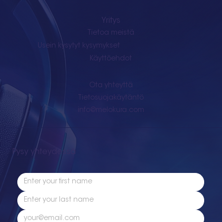
Yritys
Tietoa meistä
Usein kysytyt kysymykset
Käyttöehdot
Ota yhteyttä
Tietosuojakäytäntö
info@melokura.com
Pysy yhteydessä