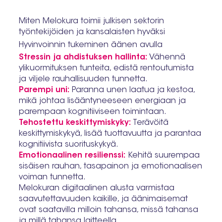
Miten Melokura toimii julkisen sektorin
työntekijöiden ja kansalaisten hyväksi
Hyvinvoinnin tukeminen äänen avulla
Stressin ja ahdistuksen hallinta:
Vähennä
ylikuormituksen tunteita, edistä rentoutumista
ja viljele rauhallisuuden tunnetta.
Parempi uni:
Paranna unen laatua ja kestoa,
mikä johtaa lisääntyneeseen energiaan ja
parempaan kognitiiviseen toimintaan.
Tehostettu keskittymiskyky:
Terävöitä
keskittymiskykyä, lisää tuottavuutta ja parantaa
kognitiivista suorituskykyä.
Emotionaalinen resilienssi:
Kehitä suurempaa
sisäisen rauhan, tasapainon ja emotionaalisen
voiman tunnetta.
Melokuran digitaalinen alusta varmistaa
saavutettavuuden kaikille, ja äänimaisemat
ovat saatavilla milloin tahansa, missä tahansa
ja millä tahansa laitteella.