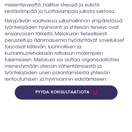
mielenterveyttä, hallitse stressiä ja edistä
kestävämpää ja tuottavampaa julkista sektoria.
Nykypäivän vaativassa julkishallinnon ympäristössä
työntekijöiden hyvinvointi ja yhteisön terveys ovat
ensiarvoisen tärkeitä. Melokuran tieteellisesti
perusteltuja äänimaisemia hyödyntävät sovellukset
tarjoavat kätevän, luonnollisen ja
kustannustehokkaan ratkaisun molempien
tukemiseen. Melokura voi auttaa organisaatiotasi
menestymään stressin vähentämisestä ja
työntekijöiden unen parantamisesta yhteisön
rentoutumisen ja hyvinvoinnin edistämiseen.
PYYDÄ KONSULTAATIOTA