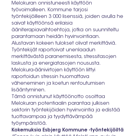
Melokuran onnistuneesti käyttöön
työvoimalleen. Kommune tarjosi
työntekijöilleen 3 000 lisenssiä, joiden avulla he
saivat käyttöönsä erilaisia
ääniterapiavaihtoehtoja, jotka on suunniteltu
parantamaan heidän hyvinvointiaan.
Alustavan kokeen tulokset olivat merkittäviä.
Työntekijät raportoivat unenlaadun
merkittävästä paranemisesta, stressitasojen
laskusta ja energiatasojen noususta.
Melokura-äänivirtojen käyttöön liittyi
raportoidun stressin huomattava
väheneminen ja koetun rentoutumisen
lisääntyminen.
Tämä onnistunut käyttöönotto osoittaa
Melokuran potentiaalin parantaa julkisen
sektorin työntekijöiden hyvinvointia ja edistää
tuottavampaa ja tyydyttävämpää
työympäristöä.
Kokemuksia Esbjerg Kommune -työntekijöiltä