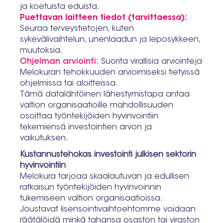
ja koetuista eduista.
Puettavan laitteen tiedot (tarvittaessa):
Seuraa terveystietojen, kuten
sykevälivaihtelun, unenlaadun ja leposykkeen,
muutoksia.
Ohjelman arviointi:
Suorita virallisia arviointeja
Melokuran tehokkuuden arvioimiseksi tietyissä
ohjelmissa tai aloitteissa.
Tämä datalähtöinen lähestymistapa antaa
valtion organisaatioille mahdollisuuden
osoittaa työntekijöiden hyvinvointiin
tekemiensä investointien arvon ja
vaikutuksen.
Kustannustehokas investointi julkisen sektorin
hyvinvointiin
Melokura tarjoaa skaalautuvan ja edullisen
ratkaisun työntekijöiden hyvinvoinnin
tukemiseen valtion organisaatioissa.
Joustavat lisensointivaihtoehtomme voidaan
räätälöidä minkä tahansa osaston tai viraston