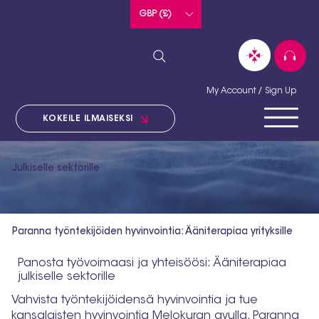
GBP (£)
My Account / Sign Up
KOKEILE ILMAISEKSI
Julkiselle sektorille
Paranna työntekijöiden hyvinvointia: Ääniterapiaa yrityksille
Panosta työvoimaasi ja yhteisöösi: Ääniterapiaa
julkiselle sektorille
Vahvista työntekijöidensä hyvinvointia ja tue
kansalaisten hyvinvointia Melokuran avulla. Paranna